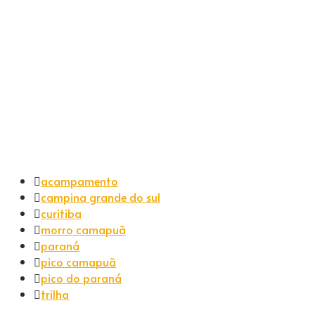
acampamento
campina grande do sul
curitiba
morro camapuã
paraná
pico camapuã
pico do paraná
trilha