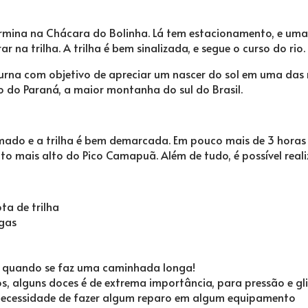
termina na Chácara do Bolinha. Lá tem estacionamento, e u
 na trilha. A trilha é bem sinalizada, e segue o curso do rio.
turna com objetivo de apreciar um nascer do sol em uma das
 do Paraná, a maior montanha do sul do Brasil.
umado e a trilha é bem demarcada. Em pouco mais de 3 horas
nto mais alto do Pico Camapuã. Além de tudo, é possível real
ta de trilha
igas
te quando se faz uma caminhada longa!
os, alguns doces é de extrema importância, para pressão e g
a necessidade de fazer algum reparo em algum equipamento