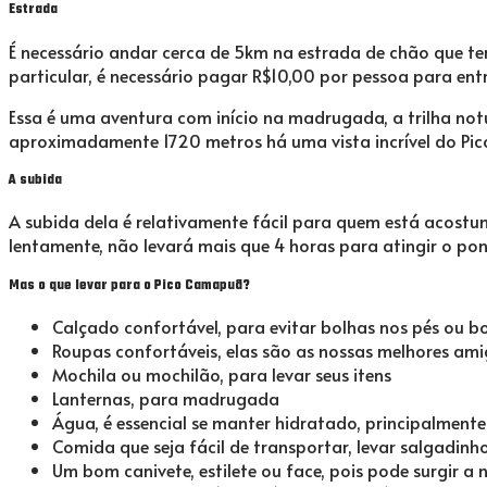
Estrada
É necessário andar cerca de 5km na estrada de chão que 
particular, é necessário pagar R$10,00 por pessoa para entrar
Essa é uma aventura com início na madrugada, a trilha no
aproximadamente 1720 metros há uma vista incrível do Pico
A subida
A subida dela é relativamente fácil para quem está acost
lentamente, não levará mais que 4 horas para atingir o po
Mas o que levar para o Pico Camapuã?
Calçado confortável, para evitar bolhas nos pés ou bo
Roupas confortáveis, elas são as nossas melhores am
Mochila ou mochilão, para levar seus itens
Lanternas, para madrugada
Água, é essencial se manter hidratado, principalmen
Comida que seja fácil de transportar, levar salgadinh
Um bom canivete, estilete ou face, pois pode surgir 