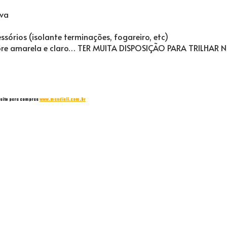
uva
órios (isolante terminações, fogareiro, etc)
febre amarela e claro… TER MUITA DISPOSIÇÃO PARA TRILHA
 site para compras
www.mandiali.com.br