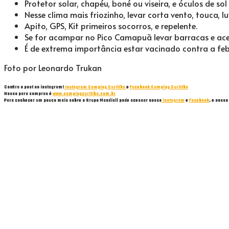
Protetor solar, chapéu, boné ou viseira, e óculos de sol
Nesse clima mais friozinho, levar corta vento, touca, l
Apito, GPS, Kit primeiros socorros, e repelente.
Se for acampar no Pico Camapuã levar barracas e acess
É de extrema importância estar vacinado contra a 
Foto por Leonardo Trukan
Confira o post no instagram!
Instagram Camping Curitiba
e
Facebook Camping Curitiba
Nosso para compras é
www.campingcuritiba.com.br
Para conhecer um pouco mais sobre o Grupo Mandiali pode acessar nosso
Instagram
e
Facebook
, e nosso